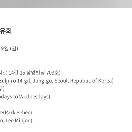
회 

19일 (일)
로 14길 15 장양빌딩 703호)
Eulji-ro 14-gil, Jung-gu, Seoul, Republic of Korea)
무)
ndays to Wednesdays)
(Park Sehee)
 Lee Minjoo)