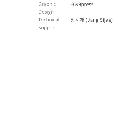
6699press
Graphic 
Design
장시재 (Jang Sijae)
Technical 
Introduction
Support
여기 미지의 세계를 향해 발을 내딛는 사람이 
했다가도 다시 비껴나기 일쑤다. 그럼에도 어제보다
2026년 사이 양은경이 제작한 네 편의 영상 
(2026)─을 다시 보고 말하고 생각한다. 
5년을 준비하기 위해 스스로, 다 함께 지난 